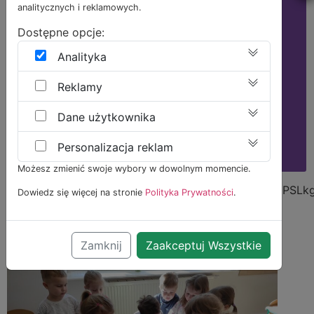
analitycznych i reklamowych.
Rekrutacja
2026/2027
Dostępne opcje:
Rekrutacja do Żłobka i Przedszkola 2026/2027
Analityka
otwarta!
Reklamy
Zapraszamy do zapisów przez Formularz
Rekrutacyjny w zakładce Zapisy!
Dane użytkownika
https://przedszkolepoddebami.com/zapisy/
Personalizacja reklam
Możesz zmienić swoje wybory w dowolnym momencie.
https://youtu.be/_wDcEV9ZGRohttps://youtu.be/AL1PSL
Dowiedz się więcej na stronie
Polityka Prywatności
.
Dzień Ziemi
Zamknij
Zaakceptuj Wszystkie