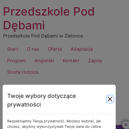
Przedszkole Pod
Dębami
Przedszkole Pod Dębami w Zielonce
Start
O nas
Oferta
Adaptacja
Program
Angielski
Kontakt
Zapisy
Strefa rodzica
Dzień:
2026-05-11
Twoje wybory dotyczące
prywatności
Dzień Flagi
Respektujemy Twoją prywatność. Możesz wybrać, jak
×
chcesz, abyśmy wykorzystywali Twoje dane do celów