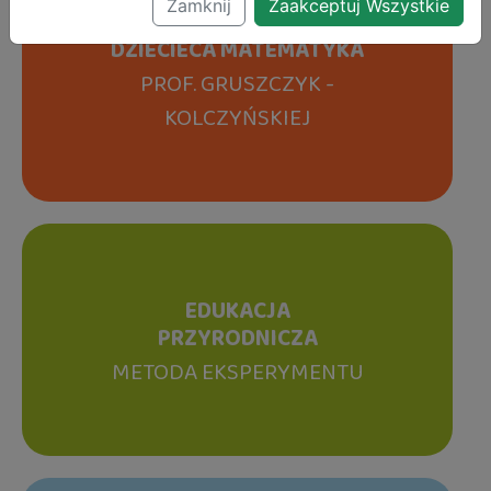
Zamknij
Zaakceptuj Wszystkie
DZIECIECA MATEMATYKA
PROF. GRUSZCZYK -
KOLCZYŃSKIEJ
EDUKACJA
PRZYRODNICZA
METODA EKSPERYMENTU