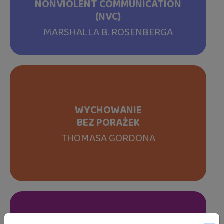
NONVIOLENT COMMUNICATION
(NVC)
MARSHALLA B. ROSENBERGA
WYCHOWANIE
BEZ PORAŻEK
THOMASA GORDONA