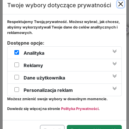
POGLĄDY
Twoje wybory dotyczące prywatności
I TEORIE
JESPERA JULLA
Respektujemy Twoją prywatność. Możesz wybrać, jak chcesz,
abyśmy wykorzystywali Twoje dane do celów analitycznych i
×
reklamowych.
Rekrutacja
2026/2027
Dostępne opcje:
Analityka
Rekrutacja do Żłobka i Przedszkola 2026/2027
otwarta!
Reklamy
Zapraszamy do zapisów przez Formularz
METODA
Rekrutacyjny w zakładce Zapisy!
Dane użytkownika
DOBREGO STARTU
https://przedszkolepoddebami.com/zapisy/
Personalizacja reklam
MARTY BOGDANOWICZ
Możesz zmienić swoje wybory w dowolnym momencie.
Dowiedz się więcej na stronie
Polityka Prywatności
.