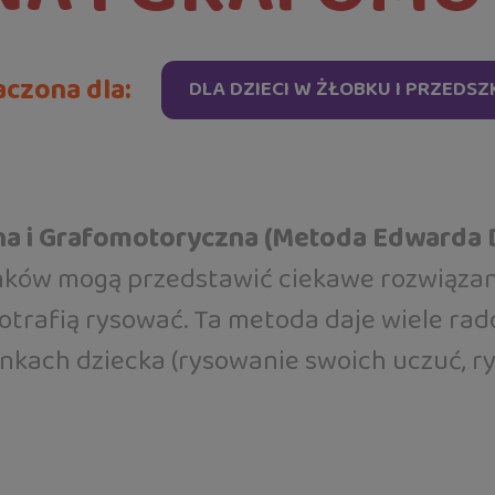
czona dla:
DLA DZIECI W ŻŁOBKU I PRZEDS
na i Grafomotoryczna (Metoda Edwarda 
nków mogą przedstawić ciekawe rozwiązan
otrafią rysować. Ta metoda daje wiele rado
sunkach dziecka (rysowanie swoich uczuć,