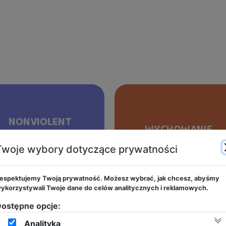
NONVIOLENT
WYCHOWANIE
COMMUNICATION
BEZ PORAŻEK
(NVC)
Twoje wybory dotyczące prywatności
THOMASA GORDONA
MARSHALLA B.
ROSENBERGA
espektujemy Twoją prywatność. Możesz wybrać, jak chcesz, abyśmy
ykorzystywali Twoje dane do celów analitycznych i reklamowych.
ostępne opcje:
Rekrutacja
2026/2027
Analityka