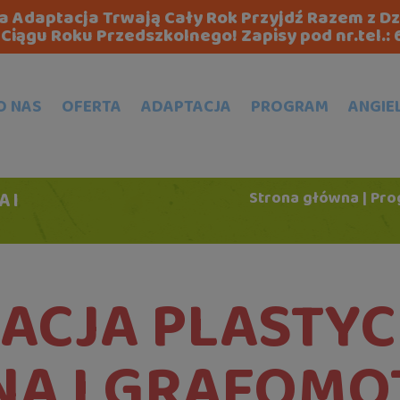
zna Adaptacja Trwają Cały Rok Przyjdź Razem z D
Ciągu Roku Przedszkolnego! Zapisy pod nr.tel.:
O NAS
OFERTA
ADAPTACJA
PROGRAM
ANGIE
 I
Strona główna
|
Pro
ACJA PLASTY
NA I GRAFOM