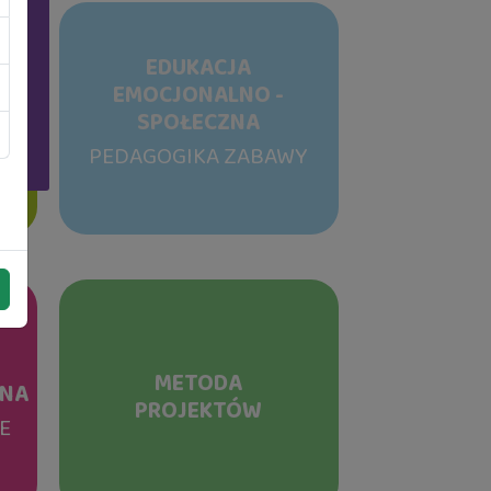
EDUKACJA
dce
EMOCJONALNO -
SPOŁECZNA
TU
PEDAGOGIKA ZABAWY
METODA
TNA
PROJEKTÓW
E