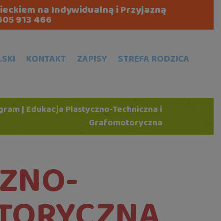
zieckiem na Indywidualną i Przyjazną
605 913 466
LSKI
KONTAKT
ZAPISY
STREFA RODZICA
gram
|
Edukacja Plastyczno-Techniczna i
Grafomotoryczna
CZNO-
OTORYCZNA