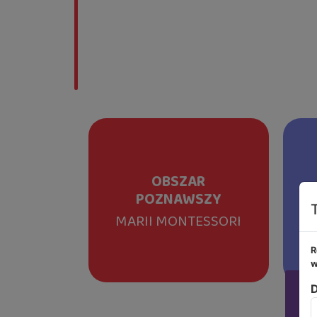
OBSZAR
POZNAWSZY
MARII MONTESSORI
R
w
D