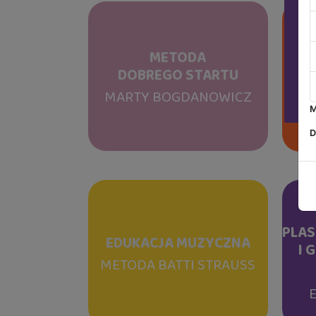
Za
DZI
METODA
DOBREGO STARTU
MARTY BOGDANOWICZ
M
D
PLA
EDUKACJA MUZYCZNA
I 
METODA BATTI STRAUSS