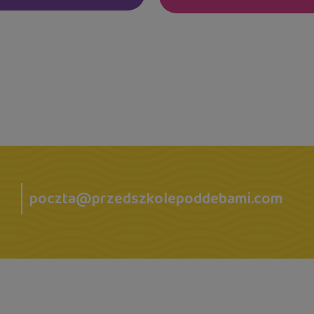
poczta@przedszkolepoddebami.com