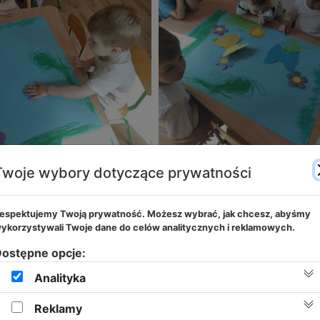
Twoje wybory dotyczące prywatności
espektujemy Twoją prywatność. Możesz wybrać, jak chcesz, abyśmy
ykorzystywali Twoje dane do celów analitycznych i reklamowych.
ostępne opcje:
Rekrutacja
2026/2027
Analityka
Rekrutacja do Żłobka i Przedszkola 2026/2027 otwarta!
Reklamy