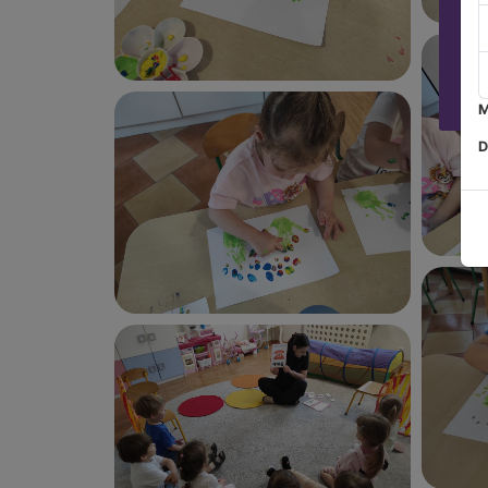
Za
M
D