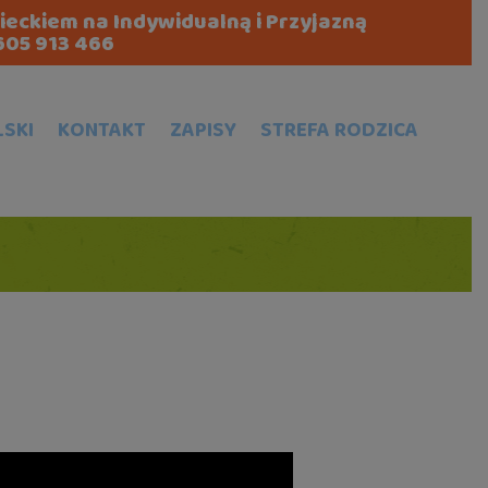
zieckiem na Indywidualną i Przyjazną
605 913 466
LSKI
KONTAKT
ZAPISY
STREFA RODZICA