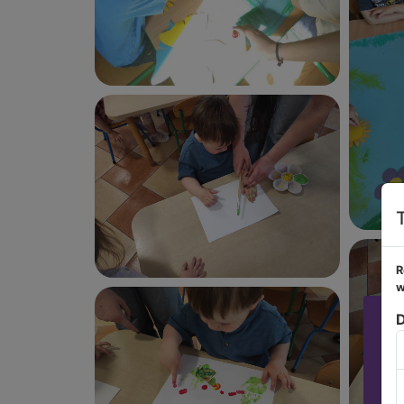
R
w
D