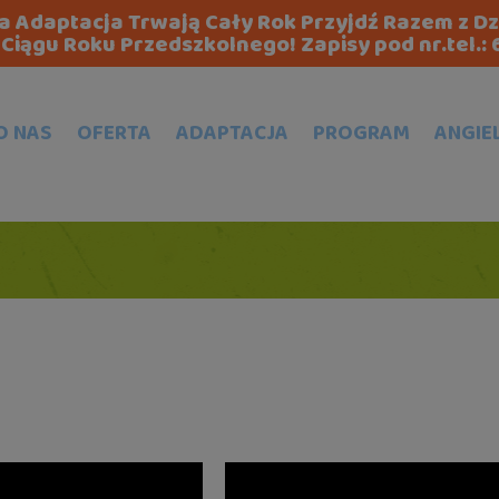
zna Adaptacja Trwają Cały Rok Przyjdź Razem z D
Ciągu Roku Przedszkolnego! Zapisy pod nr.tel.:
O NAS
OFERTA
ADAPTACJA
PROGRAM
ANGIE