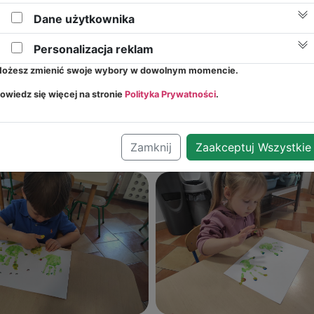
praszamy do zapisów przez Formularz Rekrutacyjny w zakła
Zapisy!
Dane użytkownika
https://przedszkolepoddebami.com/zapisy/
Personalizacja reklam
ożesz zmienić swoje wybory w dowolnym momencie.
owiedz się więcej na stronie
Polityka Prywatności
.
Zamknij
Zaakceptuj Wszystkie