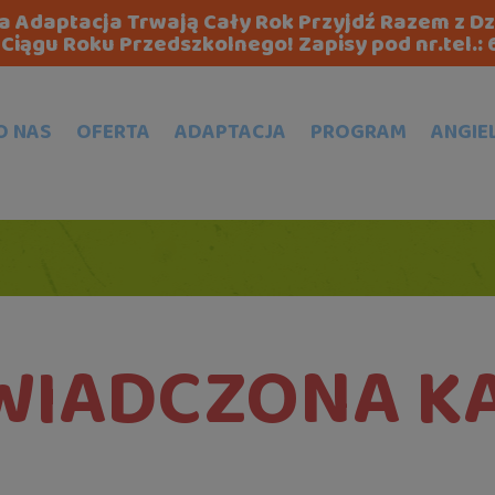
zna Adaptacja Trwają Cały Rok Przyjdź Razem z D
Ciągu Roku Przedszkolnego! Zapisy pod nr.tel.:
O NAS
OFERTA
ADAPTACJA
PROGRAM
ANGIE
WIADCZONA K