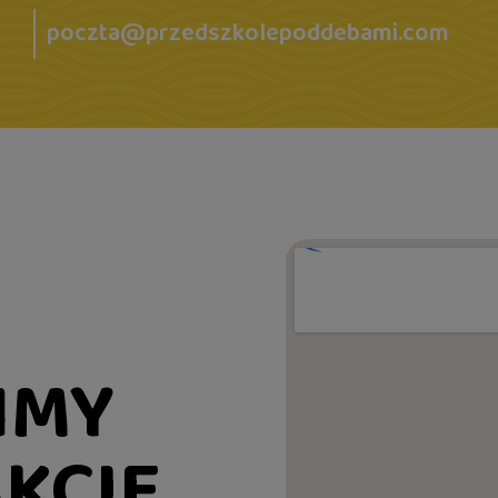
poczta@przedszkolepoddebami.com
ŃMY
KCIE