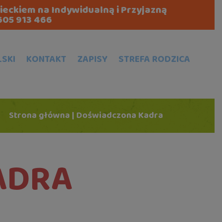
zieckiem na Indywidualną i Przyjazną
605 913 466
LSKI
KONTAKT
ZAPISY
STREFA RODZICA
Strona główna
|
Doświadczona Kadra
ADRA