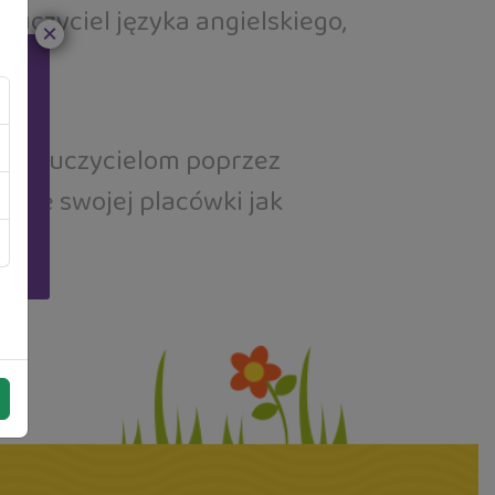
uczyciel języka angielskiego,
×
m Nauczycielom poprzez
dce
enie swojej placówki jak