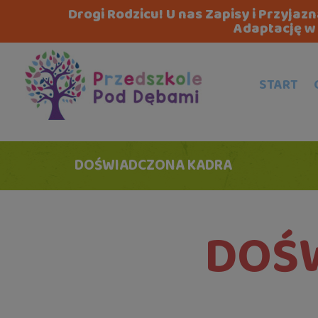
Drogi Rodzicu! U nas Zapisy i Przyja
Adaptację w 
START
DOŚWIADCZONA KADRA
DOŚ