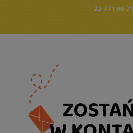
22 771 96 71
ZOSTA
W KONTA