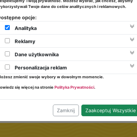
espektujemy Twoją prywatność. Możesz wybrać, jak chcesz, abyśmy
iele-Wychowawcy, Psycholog, Logopeda, Na
ykorzystywali Twoje dane do celów analitycznych i reklamowych.
truktorzy zajęć dodatkowych.
ostępne opcje:
Rekrutacja
2026/2027
Analityka
Rekrutacja do Żłobka i Przedszkola 2026/2027 otwarta!
Reklamy
ego zespołu. Zapewniamy wsparcie naszy
praszamy do zapisów przez Formularz Rekrutacyjny w zakła
ursy, warsztaty, szkolenia zarówno na ter
Zapisy!
Dane użytkownika
https://przedszkolepoddebami.com/zapisy/
ucjach zewnętrznych.
Personalizacja reklam
ożesz zmienić swoje wybory w dowolnym momencie.
owiedz się więcej na stronie
Polityka Prywatności
.
Zamknij
Zaakceptuj Wszystkie