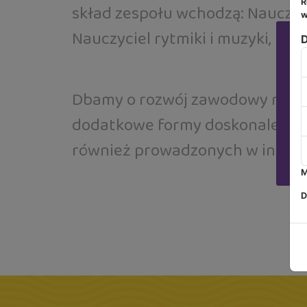
R
skład zespołu wchodzą: Nauczyc
w
Nauczyciel rytmiki i muzyki, Ins
D
Dbamy o rozwój zawodowy nasz
Za
dodatkowe formy doskonalenia, k
również prowadzonych w instyt
M
D