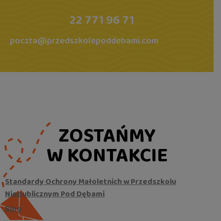
22 771 96 71
poczta@przedszkolepoddebami.com
ZOSTAŃMY
W KONTAKCIE
Standardy Ochrony Małoletnich w Przedszkolu
Niepublicznym Pod Dębami
Blog